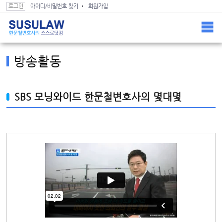
스스로닷컴 컨텐츠(본문) 바로가기
스스로닷컴 GNB 바로가기
로그인
아이디/비밀번호 찾기
회원가입
Home >
블랙박스로 본 과실 >
방송활동
방송활동
SBS 모닝와이드 한문철변호사의 몇대몇