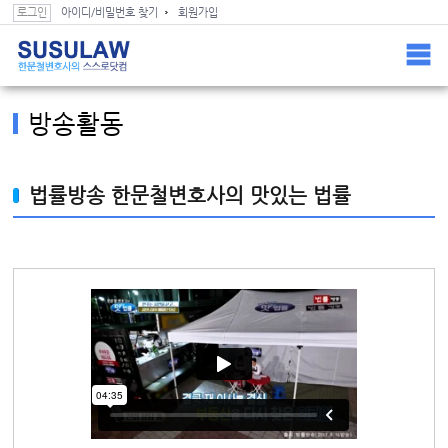
스스로닷컴 컨텐츠(본문) 바로가기
스스로닷컴 GNB 바로가기
로그인
아이디/비밀번호 찾기
회원가입
Home >
블랙박스로 본 과실 >
방송활동
방송활동
법률방송 한문철변호사의 맛있는 법률