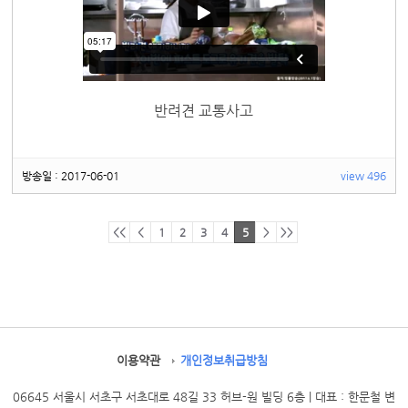
반려견 교통사고
방송일 : 2017-06-01
view 496
<<
<
1
2
3
4
5
>
>>
이용약관
개인정보취급방침
06645 서울시 서초구 서초대로 48길 33 허브-원 빌딩 6층 | 대표 : 한문철 변