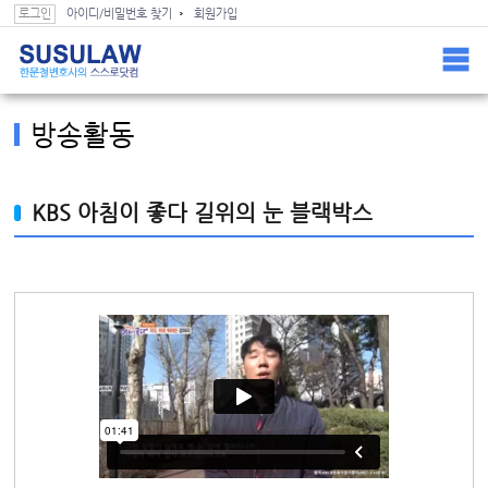
스스로닷컴 컨텐츠(본문) 바로가기
스스로닷컴 GNB 바로가기
로그인
아이디/비밀번호 찾기
회원가입
Home >
블랙박스로 본 과실 >
방송활동
방송활동
KBS 아침이 좋다 길위의 눈 블랙박스