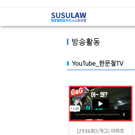
방송활동
YouTube_한문철TV
[2936회](개그) 아파트