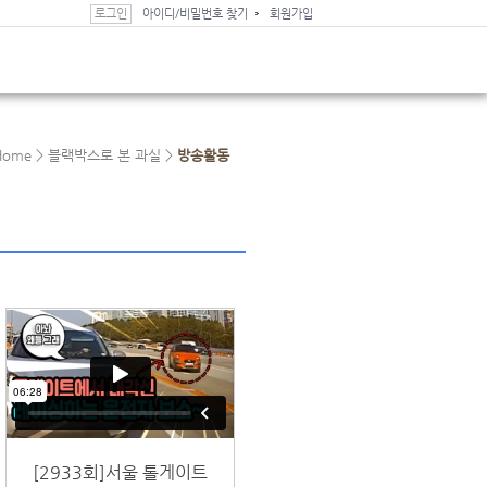
로그인
아이디/비밀번호 찾기
회원가입
Home >
블랙박스로 본 과실 >
방송활동
[2933회]서울 톨게이트