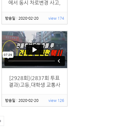
에서 동시 차로변경 사고,
대각선으로 달려온 빨간
차가 미워 보이지만 아직
방송일 : 2020-02-20
view 174
은 누가 더 잘못인지 모릅
니다. 양쪽 영상을 다 봐
야 합니다.
[2928회](2837회 투표
결과)고등,대학생 교통사
고 사망(잘못 없을때) 법
원 인정 손해배상액 약 5
방송일 : 2020-02-20
view 126
억 6천만원(2019.11기
준).전동킥보드 잘못타면
3억 이상 물어줘야 할수
>
도