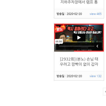
지하주차장에서 램프 통
과하는 순간 일어난 사고,
상대 보험사는 직진:우회
방송일 : 2020-02-20
view 465
전 사고로 직진차 우선 블
박차 80% 주장, 하지만
한변은 직진차 100% 의
견
[2932회](분노) 손님 태
우려고 깜빡이 없이 갑자
기 차로변경하는 택시 피
하다가 신호기 들이받아
방송일 : 2020-02-20
view 132
부인이 크게 다친 사고,
90:10 주장하는 택시 보
험사는 양심이 있는건가
요?