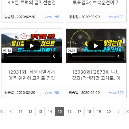
3.5톤 트럭의 급차선변경
투표결과) 보복운전이 거
에 의해 14톤 트럭이 3.5
창한 게 아닙니다. 아주
톤 트럭과 사고나는데, 뒤
가벼운 거 한방으로도 보
방송일 : 2020-02-20
view 195
방송일 : 2020-02-20
view 132
따르던 7.5톤 블박차가
복운전 전과자 될 수 있습
14톤 트럭을 쾅~
니다
[2931회] 적색점멸에서
[2930회](2873회 투표
아주 천천히 교차로 진입
결과)적색점멸 교차로. 아
해 거의 다 빠져나가는데
주 천천히 좌회전하다 횡
황색점멸인 오른쪽에서
단보도 벗어나 스마트폰
방송일 : 2020-02-20
view 198
방송일 : 2020-02-20
view 120
앞을 못 보고 달려온 차에
들고 걷던 보행자 충격,
쾅~ 경찰은 블박차가 일
경찰, '일시정지 안했기에
시정지 안했기에 신호위
신호위반 사고'.투표결과
<<
<
11
12
13
14
15
16
17
18
19
20
>
>
반 사고라네요
는?