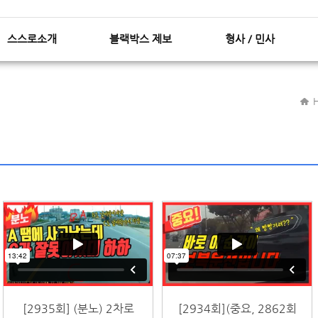
스스로닷컴 컨텐츠(본문) 바로가기
스스로닷컴 GNB 바로가기
스스로소개
블랙박스 제보
형사 / 민사
[2935회] (분노) 2차로
[2934회](중요, 2862회