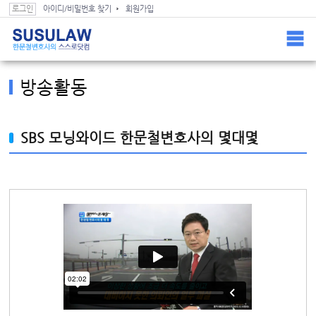
스스로닷컴 컨텐츠(본문) 바로가기
스스로닷컴 GNB 바로가기
로그인
아이디/비밀번호 찾기
회원가입
Home >
블랙박스로 본 과실 >
방송활동
방송활동
SBS 모닝와이드 한문철변호사의 몇대몇