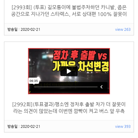
[2993회] (투표) 길모퉁이에 불법주차하던 카니발, 좁은
공간으로 지나가던 스타렉스, 서로 상대편 100% 잘못이
라고 주장합니다. 누가 잘못한 걸까요?
방송일 : 2020-02-21
view 263
[2992회](투표결과)평소엔 정차후 출발 차가 더 잘못이
라는 의견이 많았는데 이번엔 깜빡이 켜고 버스 앞 우측
주머니 차로로 들어간 블박차 잘못이 더 크다는 의견이 많
네요
방송일 : 2020-02-21
view 393