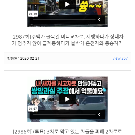
[2987회]주택가 골목길 미니교차로, 서행하다가 상대차
가 멈추지 않아 급제동하다가 블박차 운전자와 동승자가
다쳤는데 상대차는 비접촉이기에 치료비 못대준다고 합
니다
방송일 : 2020-02-21
view 357
[2986회](투표) 3차로 막고 있는 차들을 피해 2차로로