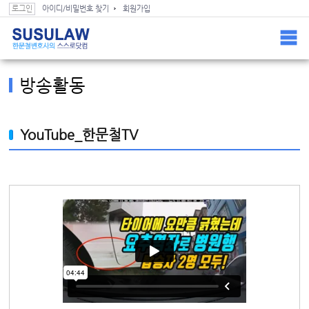
스스로닷컴 컨텐츠(본문) 바로가기
스스로닷컴 GNB 바로가기
로그인
아이디/비밀번호 찾기
회원가입
Home >
블랙박스로 본 과실 >
방송활동
방송활동
YouTube_한문철TV