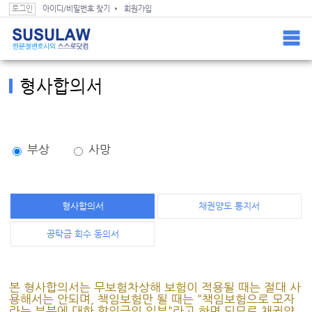
스스로닷컴 컨텐츠(본문) 바로가기
스스로닷컴 GNB 바로가기
로그인
아이디/비밀번호 찾기
회원가입
Home >
소송가이드 >
형사합의서
형사합의서
부상
사망
형사합의서
채권양도 통지서
공탁금 회수 동의서
본 형사합의서는 무보험차상해 보험이 적용될 때는 절대 사
용해서는 안되며, 책임보험만 될 때는 "책임보험으로 모자
라는 부분에 대한 합의금의 일부"라고 하면 되므로 채권양