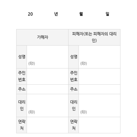
20
년
월
일
피해자(또는 피해자의 대리
가해자
인)
성명
성명
(印)
(印)
주민
주민
번호
번호
주소
주소
대리
대리
인
인
(印)
(印)
연락
연락
처
처