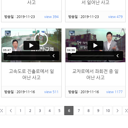
사고
서 일어난 사고
방송일 : 2019-11-23
view 394
방송일 : 2019-11-23
view 479
고속도로 진출로에서 일
교차로에서 좌회전 중 일
어난 사고
어난 사고
방송일 : 2019-11-16
view 511
방송일 : 2019-11-16
view 1177
<<
<
1
2
3
4
5
6
7
8
9
10
>
>