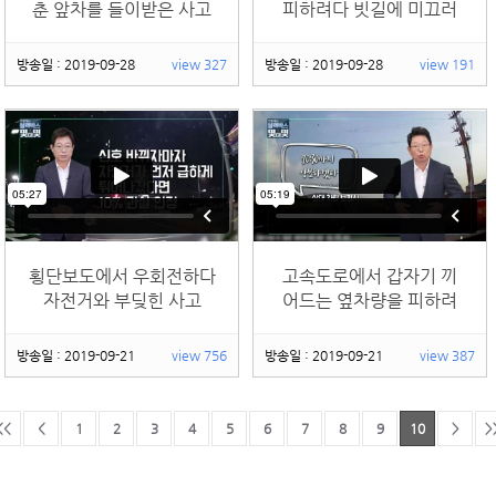
춘 앞차를 들이받은 사고
피하려다 빗길에 미끄러
지면서 부딪힌 사고
방송일 : 2019-09-28
view 327
방송일 : 2019-09-28
view 191
횡단보도에서 우회전하다
고속도로에서 갑자기 끼
자전거와 부딪힌 사고
어드는 옆차량을 피하려
다 일어난 사고
방송일 : 2019-09-21
view 756
방송일 : 2019-09-21
view 387
<<
<
1
2
3
4
5
6
7
8
9
10
>
>